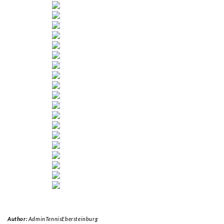
Author:
AdminTennisEbersteinburg