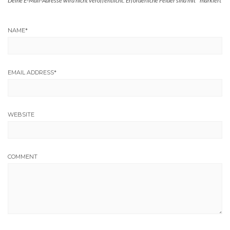
Deine E-Mail-Adresse wird nicht veröffentlicht.
Erforderliche Felder sind mit
*
markiert
NAME
*
EMAIL ADDRESS
*
WEBSITE
COMMENT