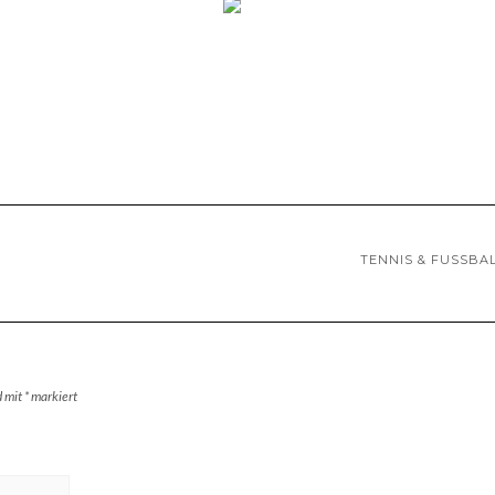
TENNIS & FUSSBALL
d mit
*
markiert